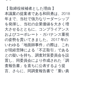
【 取締役候補者とした理由 】
本議案の提案者である和田勇は、2018
年まで、当社で強力なリーダーシップ
を発揮し、当社の企業価値を大きく増
大させるとともに、コンプライアンス
およびコーポレート・ガバナンス重視
の姿勢を貫いてきました。 2017 年の
いわゆる「地面師事件」の際は、これ
が現経営陣による「不正取引」である
との疑いを持ち、調査対策委員会を設
置し、同委員会により作成された「調
査報告書」を直ちに公表するよう提
言、さらに、同調査報告書で「重い責
任がある」とされた阿部氏の代表取締
役解任を提案するなどした結果、当社
から退くことを余儀なくされました。
しかし、その後の当社の現状を憂い、
社会からの信頼回復および従業員の一
人一人が誇りをもって働ける環境の構