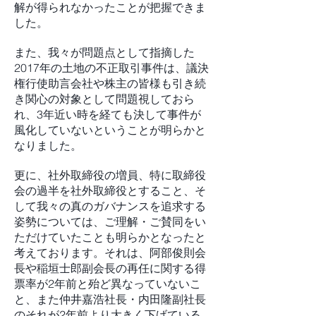
解が得られなかったことが把握できま
した。
また、我々が問題点として指摘した
2017年の土地の不正取引事件は、議決
権行使助言会社や株主の皆様も引き続
き関心の対象として問題視しておら
れ、3年近い時を経ても決して事件が
風化していないということが明らかと
なりました。
更に、社外取締役の増員、特に取締役
会の過半を社外取締役とすること、そ
して我々の真のガバナンスを追求する
姿勢については、ご理解・ご賛同をい
ただけていたことも明らかとなったと
考えております。それは、阿部俊則会
長や稲垣士郎副会長の再任に関する得
票率が2年前と殆ど異なっていないこ
と、また仲井嘉浩社長・内田隆副社長
のそれが2年前より大きく下げている