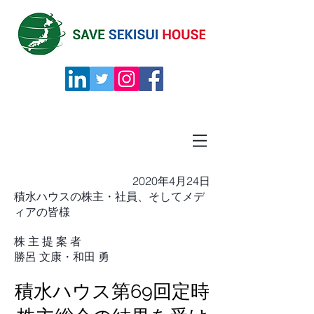
2020年4月24日
積水ハウスの株主・社員、そしてメデ
ィアの皆様
株 主 提 案 者
勝呂 文康・和田 勇
積水ハウス第69回定時